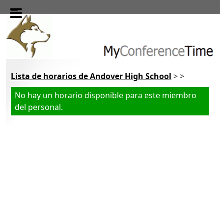
Skip to main content
Lista de horarios de Andover High School
> >
No hay un horario disponible para este miembro
del personal.